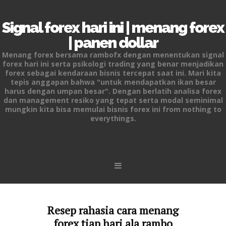
Signal forex hari ini | menang forex
| panen dollar
Menang forex bersama rambofx dengan menentukan signal
forex hari ini serta psikologi trading yang benar menjadikan
forex sebagai kendaraan bisnis tercepat saat ini. Mari kita
tepis anggapan bahwa "untuk mendapatkan ikan besar
harus dengan umpan besar". Dengan berlatih analisa forex
dan management resiko yang tepat serta modal seminimal
mungkin kita bisa memulai bisnis forex ini from nothing to
everythings.
Skip to content
Resep rahasia cara menang
forex tiap hari ala rambo