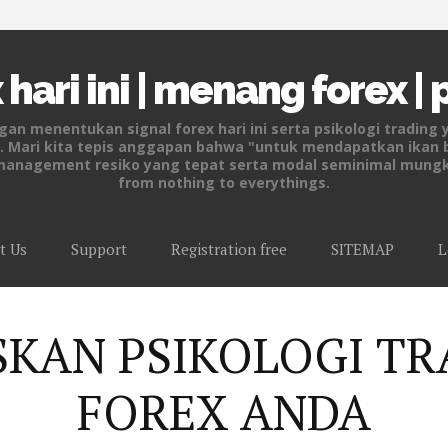
 hari ini | menang forex |
n menentukan signal forex hari ini serta psikologi trading 
ni. Mari kita tepis anggapan bahwa "untuk mendapatkan ikan
management resiko yang tepat serta modal seminimal mungkin
from nothing to everythings.
Skip to content
t Us
Support
Registration free
SITEMAP
L
SKAN PSIKOLOGI TR
FOREX ANDA