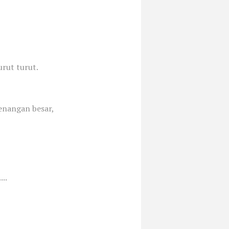
rut turut.
enangan besar,
..