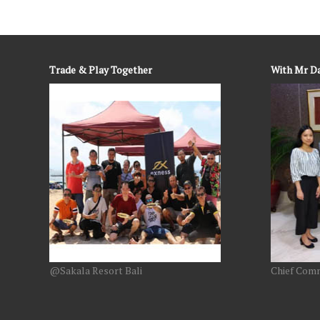
Trade & Play Together
With Mr D
@Sakala Resort Bali
Chief Comm