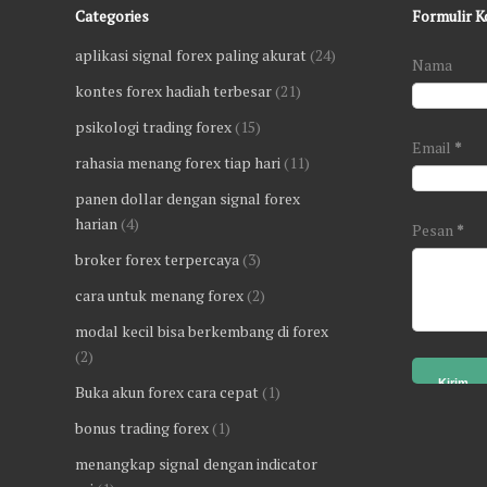
Categories
Formulir K
aplikasi signal forex paling akurat
(24)
Nama
kontes forex hadiah terbesar
(21)
psikologi trading forex
(15)
Email
*
rahasia menang forex tiap hari
(11)
panen dollar dengan signal forex
harian
(4)
Pesan
*
broker forex terpercaya
(3)
cara untuk menang forex
(2)
modal kecil bisa berkembang di forex
(2)
Buka akun forex cara cepat
(1)
bonus trading forex
(1)
menangkap signal dengan indicator