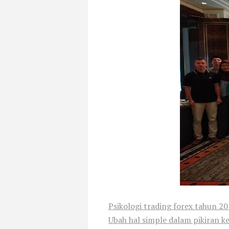
Psikologi trading forex tahun 2
Ubah hal simple dalam pikiran k