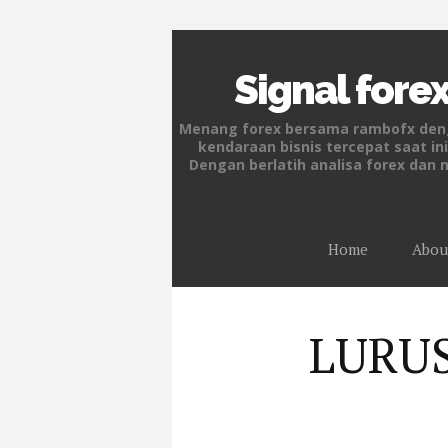
Signal forex
Menang forex bersama rambofx denga
kendaraan bisnis tercepat saat i
Dengan berlatih analisa forex dan 
Home
Abou
LURU