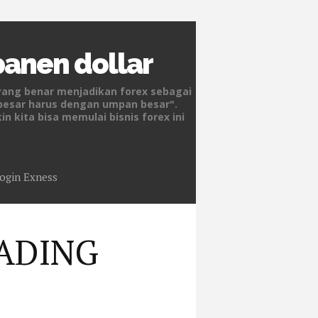
 panen dollar
yang benar menjadikan forex sebagai
 besar harus dengan umpan besar".
 kita bisa memulai bisnis forex ini
ogin Exness
ADING