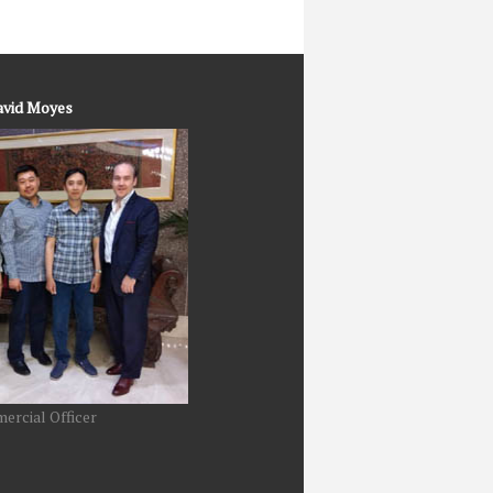
avid Moyes
ercial Officer