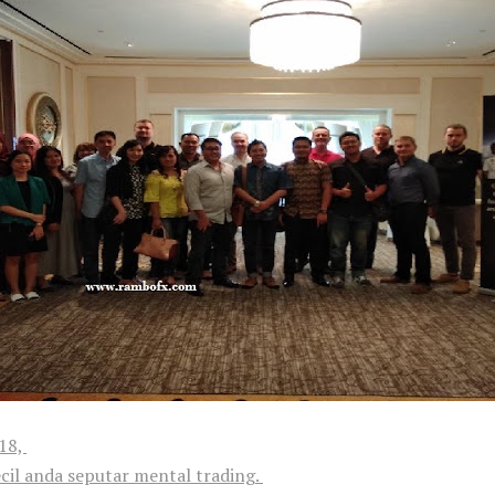
018,
ecil anda seputar mental trading.