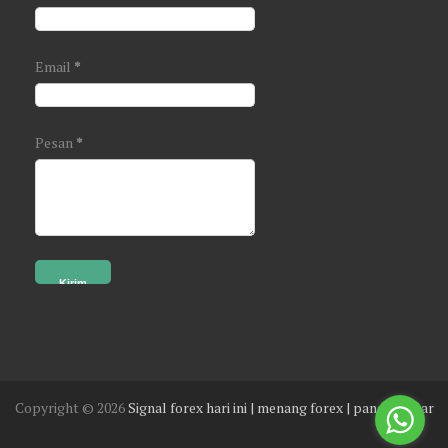
Email
*
Pesan
*
Copyright ©
2026
Signal forex hari ini | menang forex | panen dollar