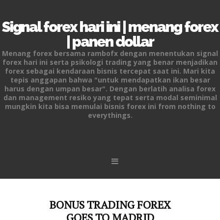
Signal forex hari ini | menang forex
| panen dollar
Menang forex bersama rambofx dengan menentukan signal
forex hari ini serta psikologi trading yang benar menjadikan
forex sebagai kendaraan bisnis tercepat saat ini. Mari kita
tepis anggapan bahwa "untuk mendapatkan ikan besar
harus dengan umpan besar". Dengan berlatih analisa forex
dan management resiko yang tepat serta modal seminimal
mungkin kita bisa memulai bisnis forex ini from nothing to
everythings.
Skip to content
BONUS TRADING FOREX
GOES TO MADRID