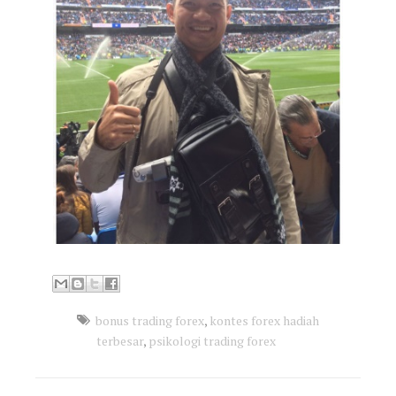
bonus trading forex
,
kontes forex hadiah
terbesar
,
psikologi trading forex