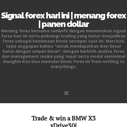
Signal forex hari ini | menang forex
| panen dollar
Menang forex bersama rambofx dengan menentukan signal
forex hari ini serta psikologi trading yang benar menjadikan
forex sebagai kendaraan bisnis tercepat saat ini. Mari kita
tepis anggapan bahwa "untuk mendapatkan ikan besar
harus dengan umpan besar". Dengan berlatih analisa forex
dan management resiko yang tepat serta modal seminimal
mungkin kita bisa memulai bisnis forex ini from nothing to
everythings.
Skip to content
Trade & win a BMW X3
xDrive30i