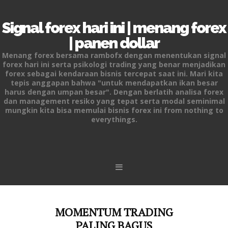
Signal forex hari ini | menang forex
| panen dollar
Menang forex bersama rambofx dengan menentukan signal
forex hari ini serta psikologi trading yang benar menjadikan
forex sebagai kendaraan bisnis tercepat saat ini. Mari kita
tepis anggapan bahwa "untuk mendapatkan ikan besar
harus dengan umpan besar". Dengan berlatih analisa forex
dan management resiko yang tepat serta modal seminimal
mungkin kita bisa memulai bisnis forex ini from nothing to
everythings.
Skip to content
MOMENTUM TRADING
PALING BAGUS